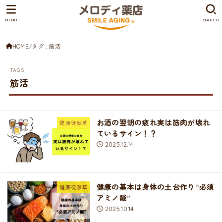
MENU
SEARCH
HOME
タグ : 筋活
筋活
お酒の翌朝の疲れ実は筋肉が壊れ
健康徒然草
ているサイン！？
2025.12.14
健康の基本は身体の土台作り“必須
健康徒然草
アミノ酸”
2025.10.14