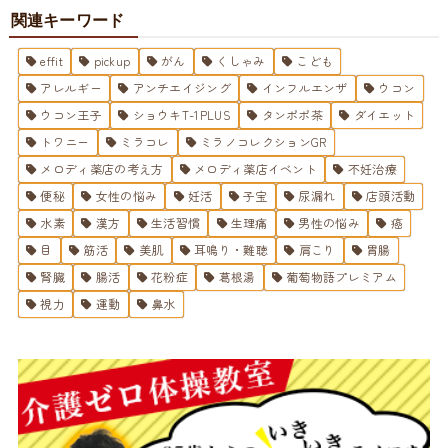
関連キーワード
effit
pickup
がん
くしゃみ
こども
アレルギー
アンチエイジング
インフルエンザ
ウコン
ウコン王子
ショウキT-1PLUS
タンポポ茶
ダイエット
トワニー
ミラコレ
ミラノコレクションGR
メロディ薬店の考え方
メロディ薬店イベント
不妊治療
便秘
女性の悩み
妊活
子宝
尿漏れ
店頭活動
水素
漢方
生活習慣
生理痛
男性の悩み
癌
目
筋活
美肌
耳鳴り・難聴
肩こり
胃腸
腎臓
腸活
花粉症
葛根湯
葡萄物語プレミアム
視力
運動
鼻水