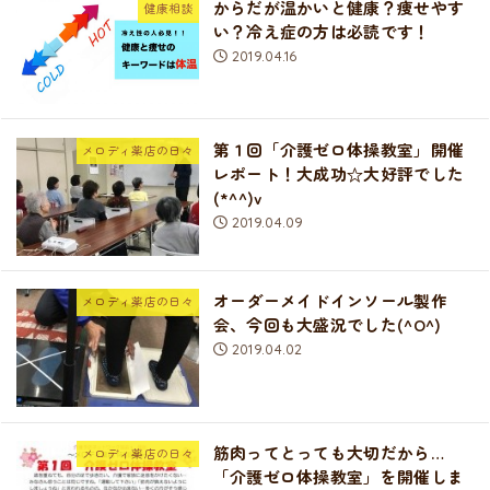
からだが温かいと健康？痩せやす
健康相談
い？冷え症の方は必読です！
2019.04.16
第１回「介護ゼロ体操教室」開催
メロディ薬店の日々
レポート！大成功☆大好評でした
(*^^)v
2019.04.09
オーダーメイドインソール製作
メロディ薬店の日々
会、今回も大盛況でした(^O^)
2019.04.02
筋肉ってとっても大切だから…
メロディ薬店の日々
「介護ゼロ体操教室」を開催しま