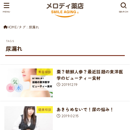
MENU
SEARCH
HOME
タグ : 尿漏れ
尿漏れ
棗？朝鮮人参？最近話題の東洋医
美容相談
学のビューティー食材
2019.12.19
あきらめないで！尿の悩み！
健康相談
2019.02.15