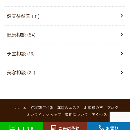
健康徒然草
(31)
健康相談
(84)
子宝相談
(16)
美容相談
(20)
ホーム
症状別ご相談
薬屋のエステ
お客様の声
ブログ
オンラインショップ
費用について
アクセス
© 2026 大阪中津のメロディ薬店スマイルエイジングショップ
sms
calendar_month
call
ＬＩＮＥ
ご来店予約
お電話