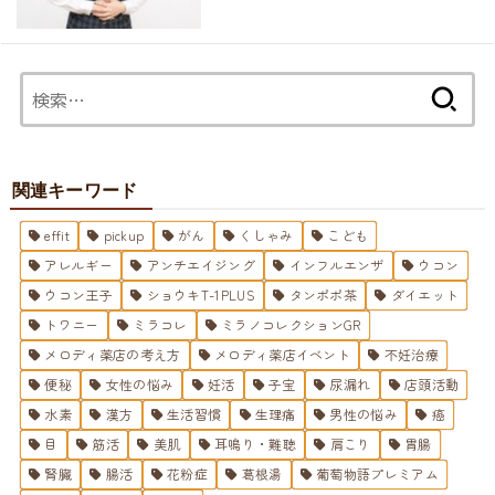
検
索:
関連キーワード
effit
pickup
がん
くしゃみ
こども
アレルギー
アンチエイジング
インフルエンザ
ウコン
ウコン王子
ショウキT-1PLUS
タンポポ茶
ダイエット
トワニー
ミラコレ
ミラノコレクションGR
メロディ薬店の考え方
メロディ薬店イベント
不妊治療
便秘
女性の悩み
妊活
子宝
尿漏れ
店頭活動
水素
漢方
生活習慣
生理痛
男性の悩み
癌
目
筋活
美肌
耳鳴り・難聴
肩こり
胃腸
腎臓
腸活
花粉症
葛根湯
葡萄物語プレミアム