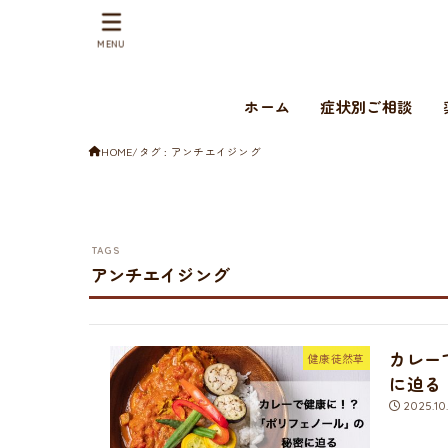
MENU
ホーム
症状別ご相談
HOME
タグ : アンチエイジング
アンチエイジング
カレー
健康徒然草
に迫る
2025.10