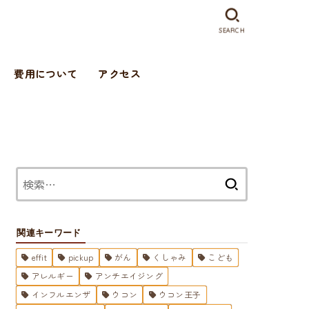
SEARCH
費用について
アクセス
検
索:
関連キーワード
effit
pickup
がん
くしゃみ
こども
アレルギー
アンチエイジング
インフルエンザ
ウコン
ウコン王子