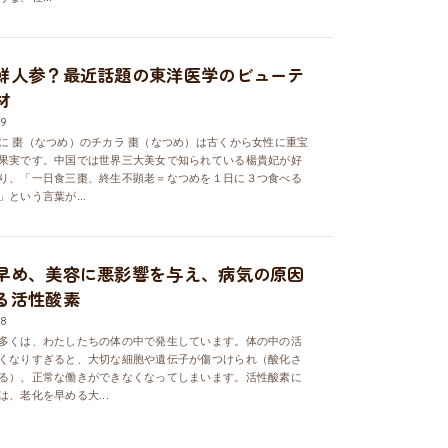
鮮人参？最近話題の東洋医学のビューテ
材
19
に 棗（なつめ）のチカラ 棗（なつめ）は古くから女性に重宝
果実です。中国では世界三大美女で知られている楊貴妃が好
り、「一日食三棗、終生不顕老＝なつめを１日に３つ食べる
という言葉が...
早め、美容に悪影響を与え、病気の原因
る活性酸素
18
多くは、わたしたちの体の中で発生しています。体の中の活
くなりすぎると、大切な細胞や遺伝子が傷つけられ（酸化さ
る）、正常な働きができなくなってしまいます。活性酸素に
は、老化を早める大...