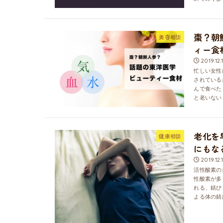
棗？朝
美容相談
ィー食
2019.12.
忙しい女性
されている
んで食べた
と老いない」
老化を
健康相談
にもな
2019.12.
活性酸素の
性酸素が多
れる、錆び
よる体の錆