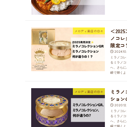
＜20
メロディ薬店の日々
ノコレク
限定コ
2024.10
ミラノコレ
るミラノコ
へ、さらに
瞬で輝くよう
ミラノ
メロディ薬店の日々
ション
2020.12
ミラノコレ
るミラノコ
へ、さらに
瞬で輝くよう