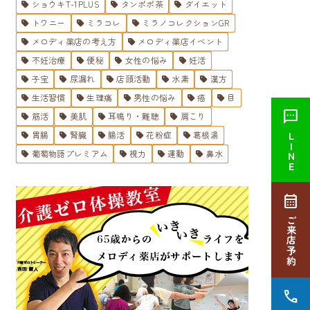
ショウキT-1PLUS
タンポポ茶
ダイエット
トワニー
ミラコレ
ミラノコレクションGR
メロディ薬店の考え方
メロディ薬店イベント
不妊治療
便秘
女性の悩み
妊活
子宝
尿漏れ
店頭活動
水素
漢方
生活習慣
生理痛
男性の悩み
癌
目
sms
筋活
美肌
耳鳴り・難聴
肩こり
胃腸
腎臓
腸活
花粉症
葛根湯
ＬＩＮＥ
葡萄物語プレミアム
視力
運動
鼻水
calendar_month
ご来店予約
call