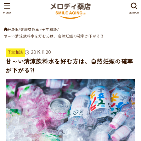
MENU
SEARCH
HOME
健康徒然草
子宝相談
甘～い清涼飲料水を好む方は、自然妊娠の確率が下がる?!
2019.11.20
子宝相談
甘～い清涼飲料水を好む方は、自然妊娠の確率
が下がる?!