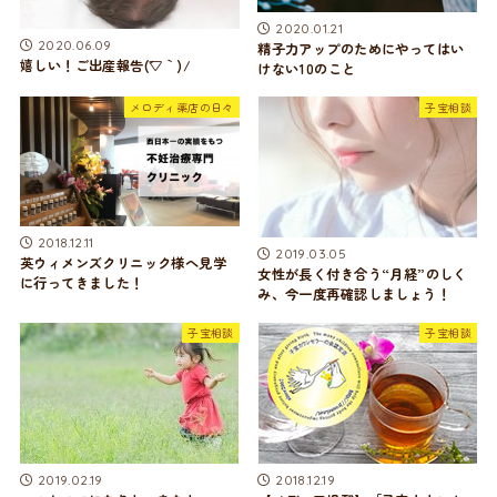
2020.01.21
2020.06.09
精子力アップのためにやってはい
嬉しい！ご出産報告(´▽｀)/
けない10のこと
メロディ薬店の日々
子宝相談
2018.12.11
2019.03.05
英ウィメンズクリニック様へ見学
女性が長く付き合う“月経”のしく
に行ってきました！
み、今一度再確認しましょう！
子宝相談
子宝相談
2019.02.19
2018.12.19