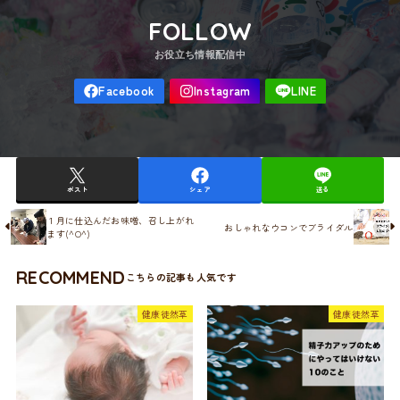
FOLLOW
ポスト
シェア
送る
１月に仕込んだお味噌、召し上がれ
おしゃれなウコンでブライダル
ます(^O^)
RECOMMEND
健康徒然草
健康徒然草