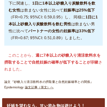
下に関連し、
1日に1本以上砂糖入り炭酸飲料を飲
む女性
は飲まない女性に比べて
妊娠率は25%低下
（FR=0.75; 95%CI: 0.59,0.95）し、 同様に
1日に1
本以上砂糖入り炭酸飲料を飲む男性
は飲まない男
性に比べて
パートナーの女性の妊娠率は33%低下
（FR=0.67; 95%CI: 0.51,0.89）しました。
このことから、
週に7本以上の砂糖入り清涼飲料水を
摂取することで自然妊娠の確率が低下することが示唆
さ
れました。
論文『砂糖入り清涼飲料水の摂取量と自然妊娠確率との関係』
Epidemiology
論文記事（英文）へ
妊娠を望むなら、甘い飲み物は避けよう！