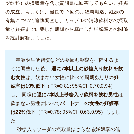
ツ飲料）の摂取量を含む質問票に回答してもらい、妊娠
の成立、もしくは、最長で12回の月経周期迄、妊娠の
有無について追跡調査し、カップルの清涼飲料水の摂取
量と妊娠までに要した期間から算出した妊娠率との関係
を統計解析しました。
年齢や生活習慣などの要因も影響を排除するよ
うに調整した後、
週に7本以上の砂糖入り飲料を飲
む女性
は、飲まない女性に比べて周期あたりの
妊
娠率は19%低下
（FR=0.81; 95%CI: 0.70,0.94）
し、 同様に
週に7本以上砂糖入り飲料を飲む男性
は
飲まない男性に比べて
パートナーの女性の妊娠率
は22%低下
（FR=0.78; 95%CI: 0.63,0.95）しまし
た。
砂糖入りソーダの摂取量はさらなる妊娠率の低