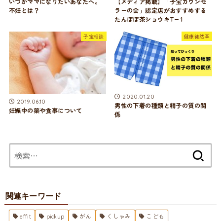
いつかママになりたいあなたへ。
【メディア掲載】「子宝カウンセ
不妊とは？
ラーの会」認定店がおすすめする
たんぽぽ茶ショウキT−1
子宝相談
健康徒然草
2020.01.20
2019.06.10
男性の下着の種類と精子の質の関
妊娠中の薬や食事について
係
検
索:
関連キーワード
effit
pickup
がん
くしゃみ
こども