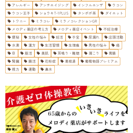
アレルギー
アンチエイジング
インフルエンザ
ウコン
ウコン王子
ショウキT-1PLUS
タンポポ茶
ダイエット
トワニー
ミラコレ
ミラノコレクションGR
メロディ薬店の考え方
メロディ薬店イベント
不妊治療
便秘
女性の悩み
妊活
子宝
尿漏れ
店頭活動
水素
漢方
生活習慣
生理痛
男性の悩み
癌
目
筋活
美肌
耳鳴り・難聴
肩こり
胃腸
腎臓
腸活
花粉症
葛根湯
葡萄物語プレミアム
視力
運動
鼻水