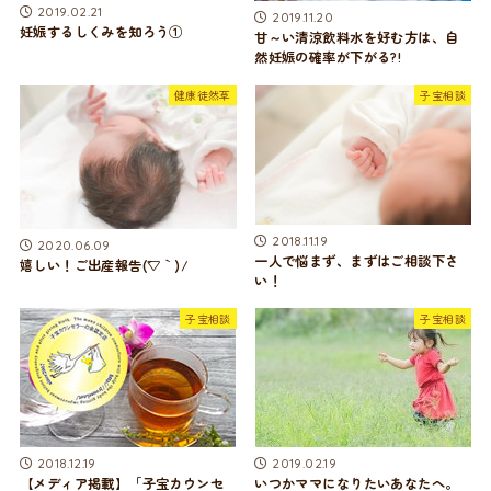
2019.02.21
2019.11.20
妊娠するしくみを知ろう①
甘～い清涼飲料水を好む方は、自
然妊娠の確率が下がる?!
健康徒然草
子宝相談
2018.11.19
2020.06.09
一人で悩まず、まずはご相談下さ
嬉しい！ご出産報告(´▽｀)/
い！
子宝相談
子宝相談
2018.12.19
2019.02.19
【メディア掲載】「子宝カウンセ
いつかママになりたいあなたへ。