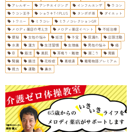
アレルギー
アンチエイジング
インフルエンザ
ウコン
ウコン王子
ショウキT-1PLUS
タンポポ茶
ダイエット
トワニー
ミラコレ
ミラノコレクションGR
メロディ薬店の考え方
メロディ薬店イベント
不妊治療
便秘
女性の悩み
妊活
子宝
尿漏れ
店頭活動
水素
漢方
生活習慣
生理痛
男性の悩み
癌
目
筋活
美肌
耳鳴り・難聴
肩こり
胃腸
腎臓
腸活
花粉症
葛根湯
葡萄物語プレミアム
視力
運動
鼻水