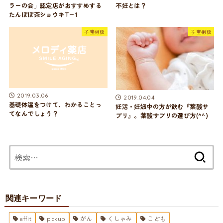
ラーの会」認定店がおすすめする
不妊とは？
たんぽぽ茶ショウキT−1
子宝相談
子宝相談
2019.03.06
2019.04.04
基礎体温をつけて、わかることっ
妊活・妊娠中の方が飲む『葉酸サ
てなんでしょう？
プリ』。葉酸サプリの選び方(^^)
検
索:
関連キーワード
effit
pickup
がん
くしゃみ
こども