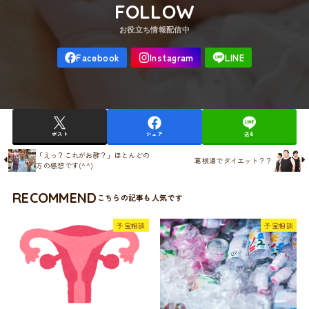
FOLLOW
ポスト
シェア
送る
「えっ？これがお酢？」ほとんどの
葛根湯でダイエット？？
方の感想です(^^)
RECOMMEND
子宝相談
子宝相談